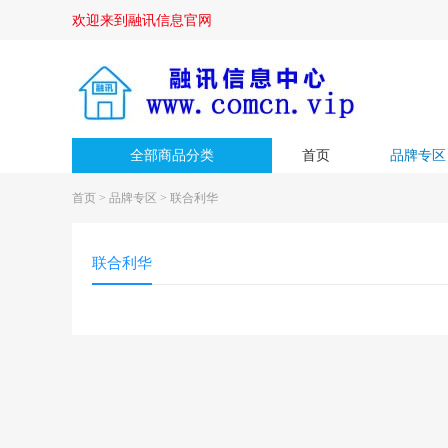
欢迎来到融讯信息官网
全部商品分类
首页
品牌专区
首页
>
品牌专区
> 联合利华
联合利华