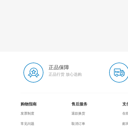
正品保障
正品行货 放心选购
购物指南
售后服务
支
发票制度
退款换货
在
常见问题
取消订单
邮