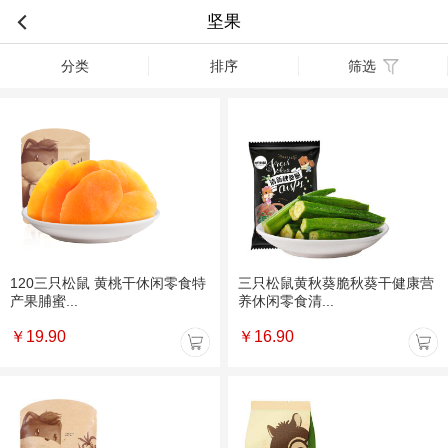
坚果
分类
排序
筛选
120三只松鼠 黄桃干休闲零食特
三只松鼠黄秋葵脆秋葵干健康营
产果脯蜜...
养休闲零食清...
￥
19.90
￥
16.90