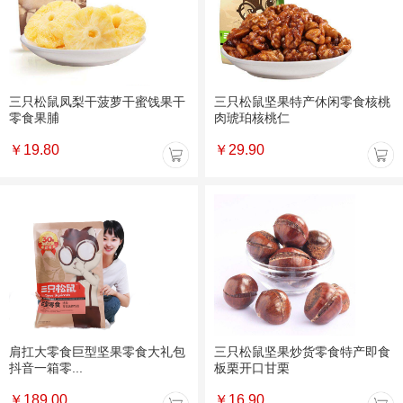
三只松鼠凤梨干菠萝干蜜饯果干
三只松鼠坚果特产休闲零食核桃
零食果脯
肉琥珀核桃仁
￥
19.80
￥
29.90
肩扛大零食巨型坚果零食大礼包
三只松鼠坚果炒货零食特产即食
抖音一箱零...
板栗开口甘栗
￥
189.00
￥
16.90